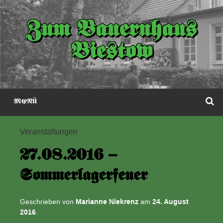
Zum
Inhalt
Zum Bauernhaus
springen
Biestow
S
MENÜ
Veranstaltungen
27.08.2016 –
Sommerlagerfeuer
Geschrieben von
Marianne Niekrenz
am
24. August
2016
.