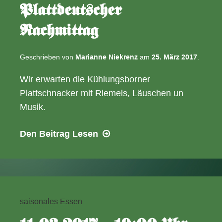
Plattdeutscher
Nachmittag
Geschrieben von
Marianne Niekrenz
am
25. März 2017
.
Wir erwarten die Kühlungsborner
Plattschnacker mit Riemels, Läuschen un
Musik.
01.04.2017
Den Beitrag
Lesen
–
15:00
Uhr
Plattdeutscher
Nachmittag
saisonales Essen