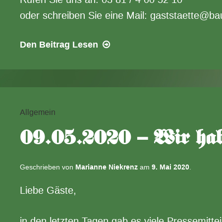
oder schreiben Sie eine Mail: gaststaette@b
20.05.2020
Den Beitrag
Lesen
–
Alte
Öffnungszeiten
Allgemein
09.05.2020 – Wir habe
Geschrieben von
Marianne Niekrenz
am
9. Mai 2020
.
Liebe Gäste,
in den letzten Tagen gab es viele Pressemitte