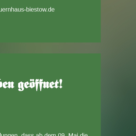
auernhaus-biestow.de
n geöffnet!
ilungen, dass ab dem 09. Mai die