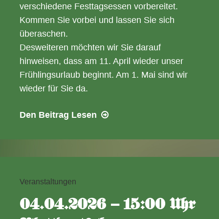
verschiedene Festtagsessen vorbereitet.
Kommen Sie vorbei und lassen Sie sich
überaschen.
Desweiteren möchten wir Sie darauf
hinweisen, dass am 11. April wieder unser
Frühlingsurlaub beginnt. Am 1. Mai sind wir
wieder für Sie da.
11.04.2026
Den Beitrag
Lesen
–
30.04.2026
Frühlingsurlaub
und
nachträglich
Veranstaltungen
frohe
04.04.2026 – 15:00 Uhr
Ostern