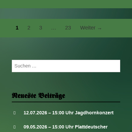
–
15:00
Uhr
Plattdeutscher
1
2
3
…
23
Weiter →
B
Nachmittag
e
i
t
r
Suchen
a
nach:
g
s
n
Neueste Beiträge
a
v
12.07.2026 – 15:00 Uhr Jagdhornkonzert
i
g
09.05.2026 – 15:00 Uhr Plattdeutscher
a