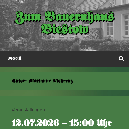
Zum
Inhalt
Zum Bauernhaus
springen
Biestow
S
MENÜ
Autor:
Marianne Niekrenz
Veranstaltungen
12.07.2026 – 15:00 Uhr