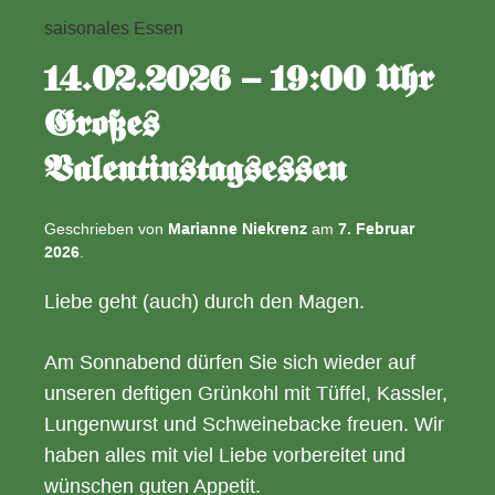
wie
saisonales Essen
bei
14.02.2026 – 19:00 Uhr
Muttern
Großes
Valentinstagsessen
Geschrieben von
Marianne Niekrenz
am
7. Februar
2026
.
Liebe geht (auch) durch den Magen.
Am Sonnabend dürfen Sie sich wieder auf
unseren deftigen Grünkohl mit Tüffel, Kassler,
Lungenwurst und Schweinebacke freuen. Wir
haben alles mit viel Liebe vorbereitet und
wünschen guten Appetit.