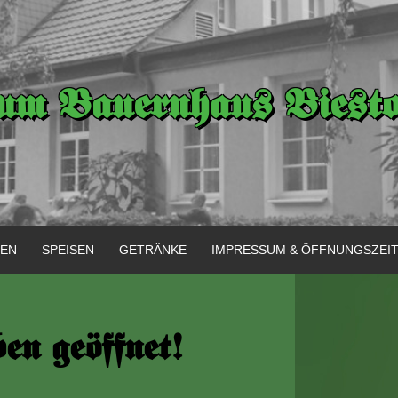
um Bauernhaus Biest
GEN
SPEISEN
GETRÄNKE
IMPRESSUM & ÖFFNUNGSZEI
n geöffnet!