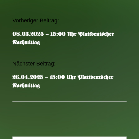
Vorheriger Beitrag:
A
r
08.03.2025 – 15:00 Uhr Plattdeutscher
t
Nachmittag
i
k
e
Nächster Beitrag:
l
26.04.2025 – 15:00 Uhr Plattdeutscher
-
Nachmittag
N
a
v
i
g
a
t