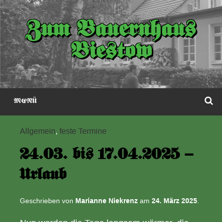
Zum
Inhalt
Zum Bauernhaus
springen
Biestow
S
MENÜ
Allgemein
,
feste Termine
24.03. bis 17.04.2025 –
Urlaub
Geschrieben von
Marianne Niekrenz
am
24. März 2025
.