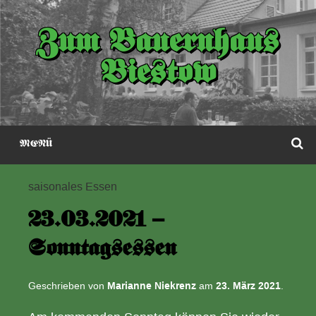
Zum
Inhalt
Zum Bauernhaus
springen
Biestow
S
MENÜ
saisonales Essen
23.03.2021 –
Sonntagsessen
Geschrieben von
Marianne Niekrenz
am
23. März 2021
.