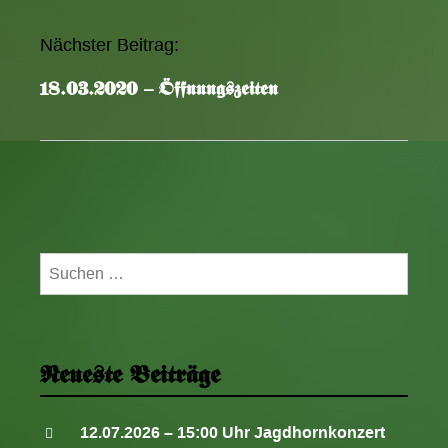
k
e
Nächster Beitrag:
l
18.03.2020 – Öffnungszeiten
-
N
a
v
i
g
a
Suchen
t
nach:
i
o
n
Neueste Beiträge
12.07.2026 – 15:00 Uhr Jagdhornkonzert