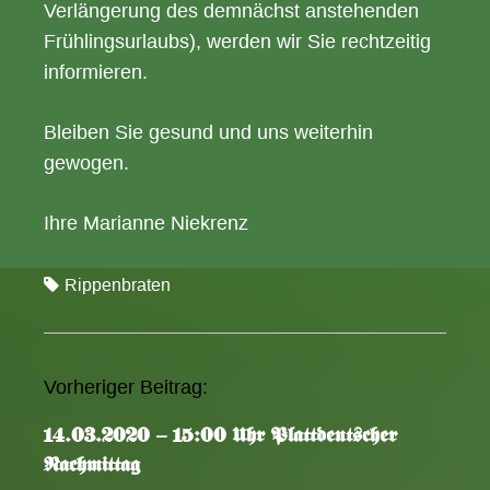
Verlängerung des demnächst anstehenden
Frühlingsurlaubs), werden wir Sie rechtzeitig
informieren.
Bleiben Sie gesund und uns weiterhin
gewogen.
Ihre Marianne Niekrenz
Rippenbraten
Vorheriger Beitrag:
A
r
14.03.2020 – 15:00 Uhr Plattdeutscher
t
Nachmittag
i