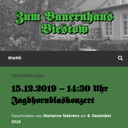
Zum
Inhalt
Zum Bauernhaus
springen
Biestow
S
MENÜ
Veranstaltungen
15.12.2019 – 14:30 Uhr
Jagdhornblaskonzert
Geschrieben von
Marianne Niekrenz
am
8. Dezember
2019
.