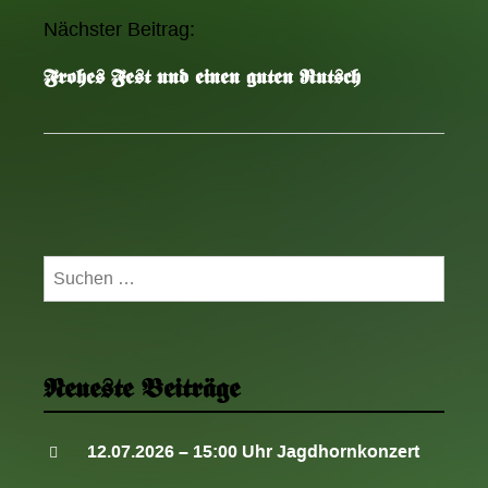
e
Nächster Beitrag:
l
Frohes Fest und einen guten Rutsch
-
N
a
v
i
g
a
Suchen
t
nach:
i
o
n
Neueste Beiträge
12.07.2026 – 15:00 Uhr Jagdhornkonzert