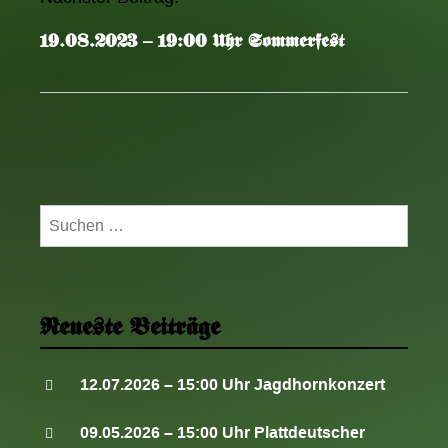
e
19.08.2023 – 19:00 Uhr Sommerfest
l
-
N
a
v
i
g
Suchen
a
nach:
t
i
o
Neueste Beiträge
n
12.07.2026 – 15:00 Uhr Jagdhornkonzert
09.05.2026 – 15:00 Uhr Plattdeutscher