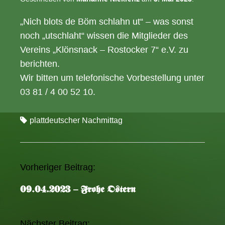
„Nich blots de Böm schlahn ut“ – was sonst
noch „utschlaht“ wissen die Mitglieder des
Vereins „Klönsnack – Rostocker 7“ e.V. zu
berichten.
Wir bitten um telefonische Vorbestellung unter
03 81 / 4 00 52 10.
plattdeutscher Nachmittag
Vorheriger Beitrag:
A
r
09.04.2023 – Frohe Ostern
t
i
k
Nächster Beitrag: